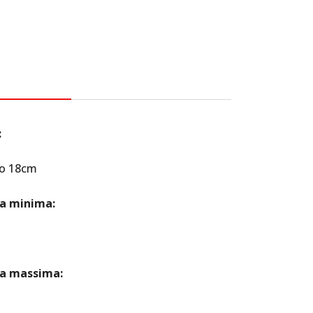
CRIZIONE
:
 o 18cm
a minima:
ra massima: