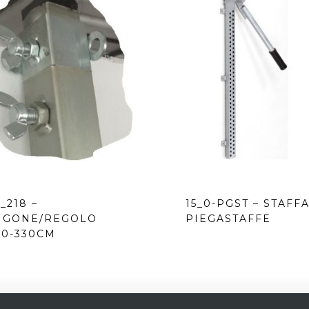
5_218 –
15_0-PGST – STAFF
IGONE/REGOLO
PIEGASTAFFE
10-330CM