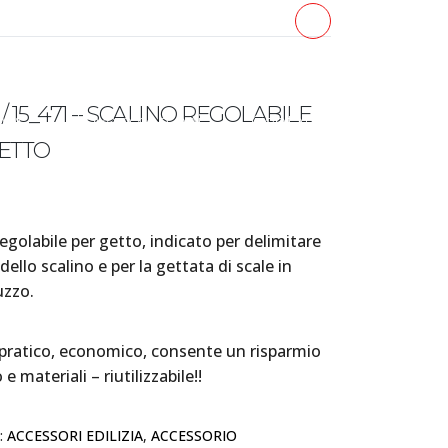
+39 0445 080001
 / 15_471 – SCALINO REGOLABILE
ews
Lavora con noi
Contatti
ETTO
regolabile per getto, indicato per delimitare
 dello scalino e per la gettata di scale in
uzzo.
 pratico, economico, consente un risparmio
e materiali – riutilizzabile!!
:
ACCESSORI EDILIZIA
,
ACCESSORIO