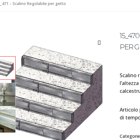
5_471 – Scalino Regolabile per getto
vendite@mhitalia.it
15_470
Home
L’Azienda
Prodotti
N
PER G
Scalino 
l’altezza
calcestr
Articolo
di tempo 
Categorie