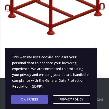
MHPLPAN023 – CONTENITORE
This website uses cookies and asks your
VERNICIATO MIS INT 82 X 96
personal data to enhance your browsing
experience. We are committed to protecting
your privacy and ensuring your data is handled in
compliance with the
General Data Protection
Regulation (GDPR)
.
Copyright ©
OK, I AGREE
2026
MH Italia. All right reserved. P.IVA IT04139000246
PRIVACY POLICY