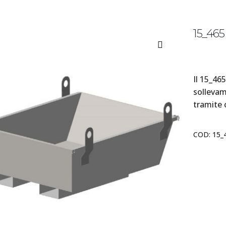
15_46
Il 15_465
sollevam
tramite 
COD:
15_