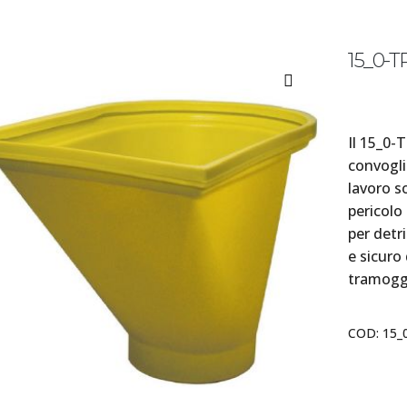
15_0-
Il 15_0-T
convogli
lavoro s
pericolo
per detr
e sicuro
tramoggi
COD:
15_