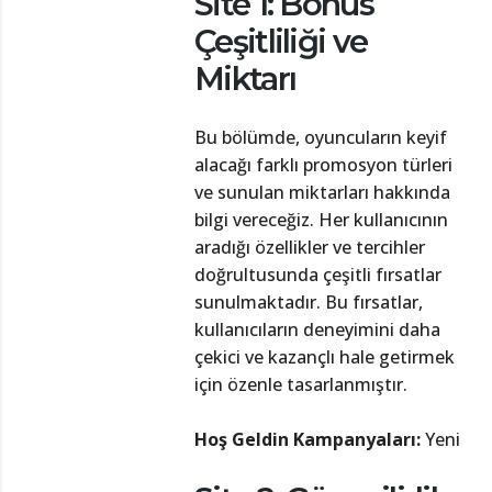
Site 1: Bonus
Çeşitliliği ve
Miktarı
Bu bölümde, oyuncuların keyif
alacağı farklı promosyon türleri
ve sunulan miktarları hakkında
bilgi vereceğiz. Her kullanıcının
aradığı özellikler ve tercihler
doğrultusunda çeşitli fırsatlar
sunulmaktadır. Bu fırsatlar,
kullanıcıların deneyimini daha
çekici ve kazançlı hale getirmek
için özenle tasarlanmıştır.
Hoş Geldin Kampanyaları:
Yeni