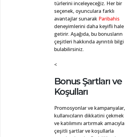
türlerini inceleyeceğiz. Her bir
seçenek, oyunculara farklı
avantajlar sunarak
Paribahis
deneyimlerini daha keyifli hale
getirir. Aşağıda, bu bonusların
çeşitleri hakkında ayrıntılı bilgi
bulabilirsiniz.
<
Bonus Şartları ve
Koşulları
Promosyonlar ve kampanyalar,
kullanıcıların dikkatini çekmek
ve katılımını artırmak amacıyla
çeşitli şartlar ve koşullarla