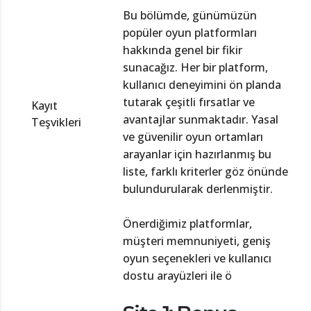
Bu bölümde, günümüzün
popüler oyun platformları
hakkında genel bir fikir
sunacağız. Her bir platform,
kullanıcı deneyimini ön planda
tutarak çeşitli fırsatlar ve
Kayıt
avantajlar sunmaktadır. Yasal
Teşvikleri
ve güvenilir oyun ortamları
arayanlar için hazırlanmış bu
liste, farklı kriterler göz önünde
bulundurularak derlenmiştir.
Önerdiğimiz platformlar,
müşteri memnuniyeti, geniş
oyun seçenekleri ve kullanıcı
dostu arayüzleri ile ö