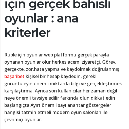
için gerçek bahisli
oyunlar : ana
kriterler
Ruble için oyunlar web platformu gerçek parayla
oynanan oyunlar olur herkes acemi ziyaretçi. Görev,
gerçekte, zor.hata yapma ve kaydolmak doğrulanmış
başaribet
kişisel bir hesap kaydedin, gerekli
görüntüleyin önemli miktarda bilgi ve gerçekleştirmek
karşılaştırma. Ayrıca son kullanıcılar her zaman değil
neye önemli tavsiye edilir farkında olun dikkat edin
başlangıçta.Ayırt önemli sayı anahtar göstergeler
hangisi tatmin etmeli modern oyun salonları ile
çevrimiçi oyunlar.