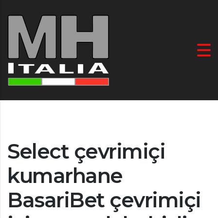
Select çevrimiçi
kumarhane
BasariBet çevrimiçi