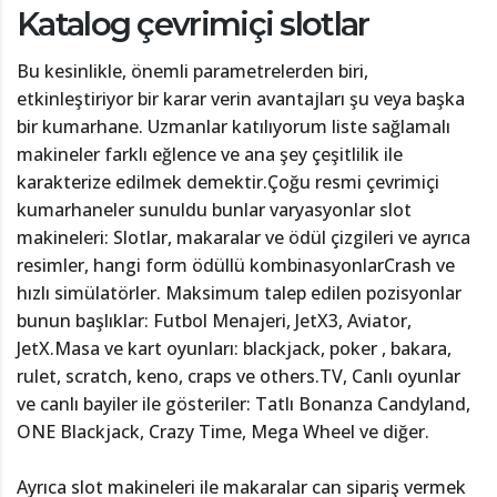
Katalog çevrimiçi slotlar
Bu kesinlikle, önemli parametrelerden biri,
etkinleştiriyor bir karar verin avantajları şu veya başka
bir kumarhane. Uzmanlar katılıyorum liste sağlamalı
makineler farklı eğlence ve ana şey çeşitlilik ile
karakterize edilmek demektir.Çoğu resmi çevrimiçi
kumarhaneler sunuldu bunlar varyasyonlar slot
makineleri: Slotlar, makaralar ve ödül çizgileri ve ayrıca
resimler, hangi form ödüllü kombinasyonlarCrash ve
hızlı simülatörler. Maksimum talep edilen pozisyonlar
bunun başlıklar: Futbol Menajeri, JetX3, Aviator,
JetX.Masa ve kart oyunları: blackjack, poker , bakara,
rulet, scratch, keno, craps ve others.TV, Canlı oyunlar
ve canlı bayiler ile gösteriler: Tatlı Bonanza Candyland,
ONE Blackjack, Crazy Time, Mega Wheel ve diğer.
Ayrıca slot makineleri ile makaralar can sipariş vermek