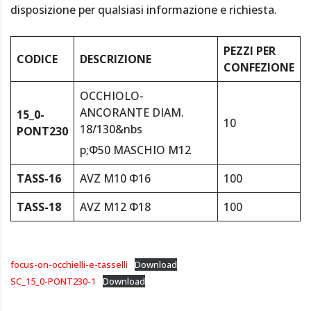
disposizione per qualsiasi informazione e richiesta.
PEZZI PER
CODICE
DESCRIZIONE
CONFEZIONE
OCCHIOLO-
ANCORANTE DIAM.
15_0-
10
18/130&nbs
PONT230
p;Φ50 MASCHIO M12
TASS-16
AVZ M10 Φ16
100
TASS-18
AVZ M12 Φ18
100
focus-on-occhielli-e-tasselli
Download
SC_15_0-PONT230-1
Download