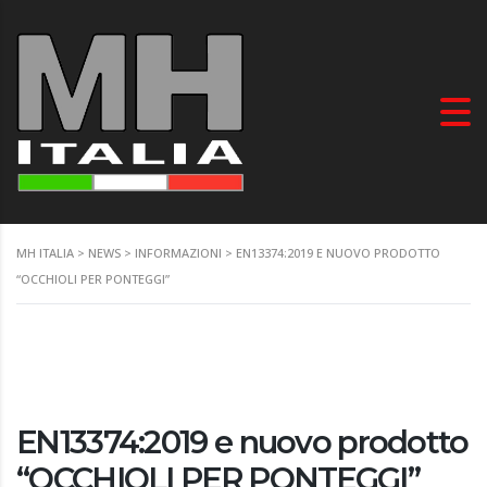
MH ITALIA
>
NEWS
>
INFORMAZIONI
>
EN13374:2019 E NUOVO PRODOTTO
“OCCHIOLI PER PONTEGGI”
EN13374:2019 e nuovo prodotto
“OCCHIOLI PER PONTEGGI”